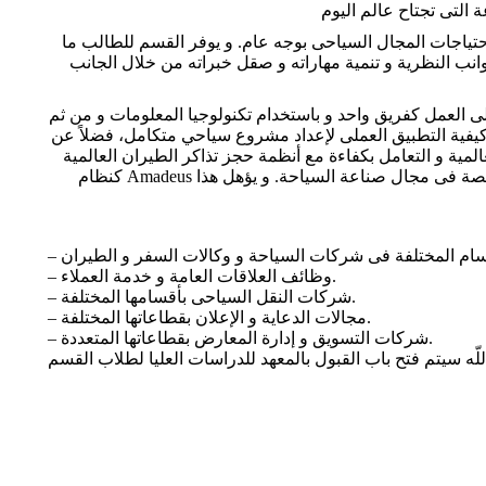
تياجات المجال السياحى بوجه عام. و يوفر القسم للطالب ما
نب النظرية و تنمية مهاراته و صقل خبراته من خلال الجانب
 العمل كفريق واحد و باستخدام تكنولوجيا المعلومات و من ثم
 كيفية التطبيق العملى لإعداد مشروع سياحي متكامل، فضلاً عن
ة و التعامل بكفاءة مع أنظمة حجز تذاكر الطيران العالمية
كنظام Amadeus و الذى يعد واحداً من أهم برامج أنظمة تذاكر الطيران على مستوى العالم و ذلك من أجل تدريب الطلاب على أحدث البرامج المتخصصة فى مجال صناعة السياحة. و يؤهل هذا
– وظائف العلاقات العامة و خدمة العملاء.
– شركات النقل السياحى بأقسامها المختلفة.
– مجالات الدعاية و الإعلان بقطاعاتها المختلفة.
– شركات التسويق و إدارة المعارض بقطاعاتها المتعددة.