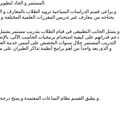
المستمر و الجاد لتطوير المناهج و المقررات المطبقة فى ظل المستجدات الاقتصادية المتسارعة التى تجتاح عالم اليوم.
و يراعى قسم الدراسات السياحية تزويد الطلاب بالمعارف و ا
يحتاجه من معارف عبر تدريس المقررات العلمية المختلفة و ي
و يتمثل الجانب التطبيقى في قيام الطلاب بتدريب مستمر يشمل 
دعم قدراتهم على كيفية استخدام برمجيات الحاسب الآلى، بالإضا
التدريب المستمر خلال سنوات التخصص على أسس خدمة العملاء 
و يطبق القسم نظام الساعات المعتمدة و يمنح درجة البكالوريوس فى الدراسات السياحية لخريجى القسم، و قريبا بمشيئة اللّه سيتم فتح باب القبول بالمعهد للدراسات العليا لطلاب القسم.