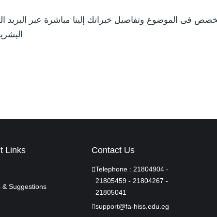
البشري
t Links
Contact Us
Telephone :
21804904
-
21805459
-
21804267
-
 & Suggestions
21805041
support@fa-hiss.edu.eg