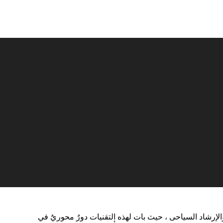
إرشاد السياحى ، حيث بات لهذه التقنيات دورٌ محوريٌ في