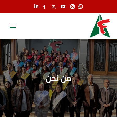
Linkedin
Facebook
YouTube
X
Instagram
Whatsapp
page
page
page
page
page
page
opens
opens
opens
opens
opens
opens
in
in
in
in
in
in
new
new
new
new
new
new
window
window
window
window
window
window
من نحن