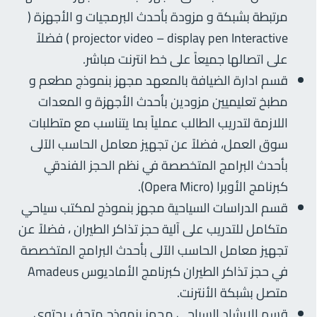
مرتبطة بشبكة و مزودة بأحدث البرمجيات و الأجهزة (
projector video – display pen Interactive ) فضلاً
على اتصالها جميعاً على خط انترنت مباشر.
قسم ادارة الضيافة بالمعهد مجهز بنموذج مطعم و
مطبخ تعليميين مزودين بأحدث الأجهزة و المعدات
اللازمة لتدريب الطالب عملياً بما يتناسب مع متطلبات
سوق العمل، فضلاً عن تجهيز معامل الحاسب الآلى
بأحدث البرامج المتخصصة في نظم الحجز الفندقي
كبرنامج الأوبرا (Opera Micro).
قسم الدراسات السياحية مجهز بنموذج لمكتب سياحي
متكامل للتدريب على آلية حجز تذاكر الطيران ، فضلاً عن
تجهيز معامل الحاسب الآلى بأحدث البرامج المتخصصة
في حجز تذاكر الطيران كبرنامج الأماديوس Amadeus
متصل بشبكة الأنترنت.
قسم الإرشاد السياحي مجهز بنموذج متحف يحتوي