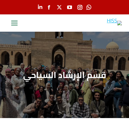
Linkedin
Facebook
YouTube
X
Instagram
Whatsapp
page
page
page
page
page
page
opens
opens
opens
opens
opens
opens
in
in
in
in
in
in
new
new
new
new
new
new
window
window
window
window
window
window
قسم الإرشاد السياحي