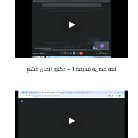
لغة مصرية قديمة 1 – دكتور ايمان عشم