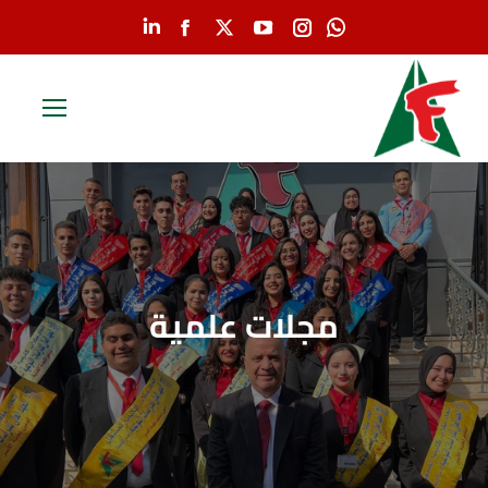
Linkedin
Facebook
YouTube
X
Instagram
Whatsapp
page
page
page
page
page
page
opens
opens
opens
opens
opens
opens
in
in
in
in
in
in
new
new
new
new
new
new
window
window
window
window
window
window
مجلات علمية