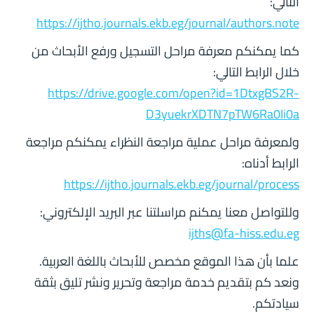
التالي:
https://ijtho.journals.ekb.eg/journal/authors.note
كما يمكنكم معرفة مراحل التسجيل ورفع الأبحاث من
خلال الرابط التالي:
https://drive.google.com/open?id=1DtxgBS2R-
D3yuekrXDTN7pTW6Ra0Ii0a
ولمعرفة مراحل عملية مراجعة النظراء يمكنكم مراجعة
الرابط أدناه:
https://ijtho.journals.ekb.eg/journal/process
وللتواصل معنا يمكنم مراسلتنا عبر البريد الإلكتروني:
ijths@fa-hiss.edu.eg
علما بأن هذا الموقع مخصص للأبحاث باللغة العربية.
ونعد كم بتقديم خدمة مراجعة وتحرير ونشر تليق بثقة
سيادتكم.