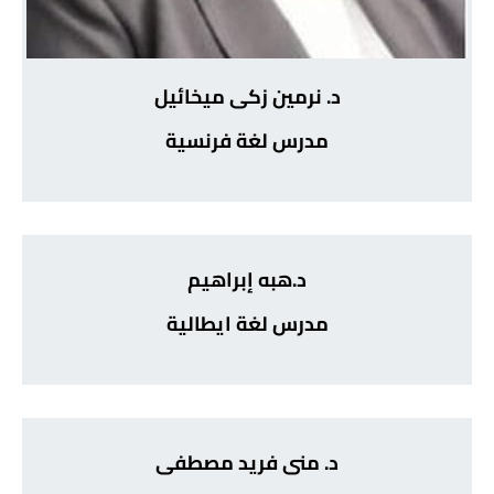
د. نرمين زكى ميخائيل
مدرس لغة فرنسية
د.هبه إبراهيم
مدرس لغة ايطالية
د. منى فريد مصطفى