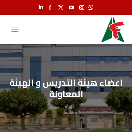
Linkedin
Facebook
YouTube
X
Instagram
Whatsapp
page
page
page
page
page
page
opens
opens
opens
opens
opens
opens
in
in
in
in
in
in
new
new
new
new
new
new
window
window
window
window
window
window
اعضاء هيئة التدريس و الهيئة
المعاونة