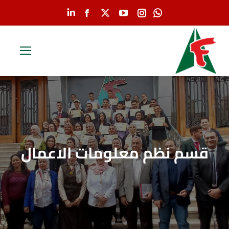
Linkedin
Facebook
YouTube
X
Instagram
Whatsapp
page
page
page
page
page
page
opens
opens
opens
opens
opens
opens
in
in
in
in
in
in
new
new
new
new
new
new
window
window
window
window
window
window
قسم نظم معلومات الاعمال