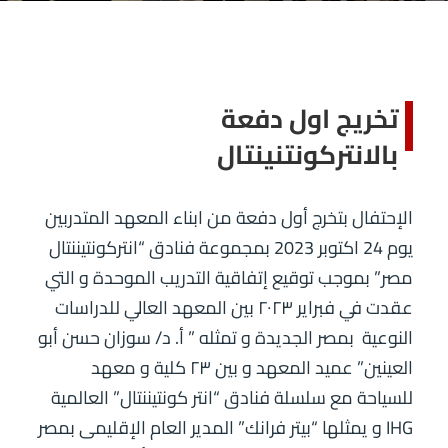
تخريج اول دفعة
بالانتركونتنينتال
الإحتفال بتخرج أول دفعة من ابناء المعهد المتدربين
يوم 24 اكتوبر 2023 بمجموعة فنادق “انتركونتيننتال
مصر” بموجب توقيع إتفاقية التدريب الموحدة و التي
عقدت في فبراير ٢٠٢٣ بين المعهد العالي للدراسات
النوعية بمصر الجديدة و تمثله ” أ. د/ سوزان حسن أبو
العينين” عميد المعهد و بين ٢٣ كلية و معهد
للسياحة مع سلسلة فنادق “انتر كونتيننتال” العالمية
IHG و يمثلها “بيتر فرانك” المدير العام الإقليمى بمصر