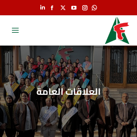
Linkedin
Facebook
YouTube
X
Instagram
Whatsapp
page
page
page
page
page
page
opens
opens
opens
opens
opens
opens
in
in
in
in
in
in
new
new
new
new
new
new
window
window
window
window
window
window
العلاقات العامة