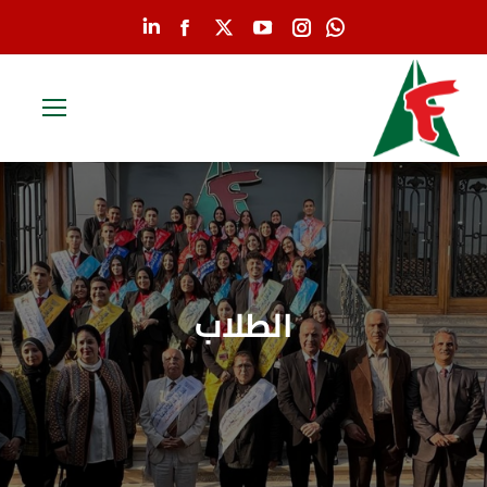
Linkedin
Facebook
YouTube
X
Instagram
Whatsapp
page
page
page
page
page
page
opens
opens
opens
opens
opens
opens
in
in
in
in
in
in
new
new
new
new
new
new
window
window
window
window
window
window
الطلاب