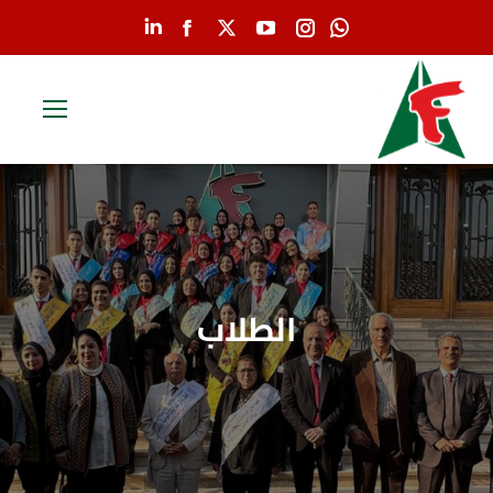
Linkedin
Facebook
YouTube
X
Instagram
Whatsapp
page
page
page
page
page
page
opens
opens
opens
opens
opens
opens
in
in
in
in
in
in
new
new
new
new
new
new
window
window
window
window
window
window
الطلاب